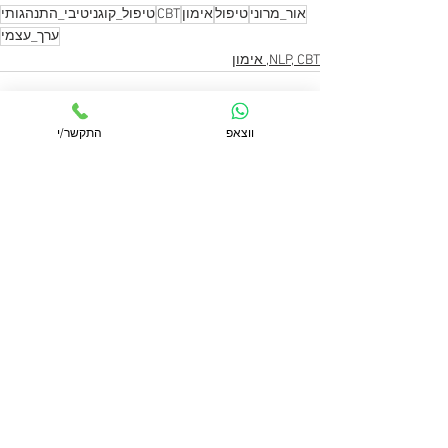
אור_מרוני
טיפול
אימון
CBT
טיפול_קוגניטיבי_התנהגותי
ערך_עצמי
NLP, CBT, אימון
ווצאפ
התקשר/י
הצג הכול
פוסטים אחרונים