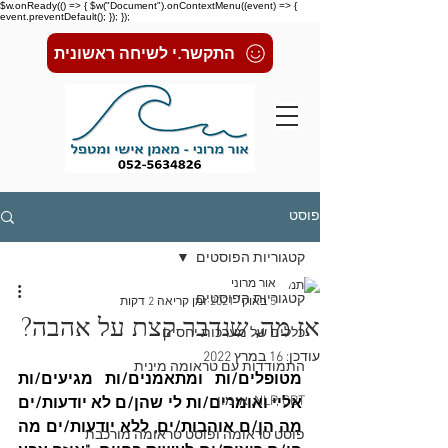
$w.onReady(() => { $w("Document").onContextMenu((event) => {
event.preventDefault(); }); });
התקשר.י לשיחה ראשונית
פוסט
קטגוריות הפוסטים
אור מרוני
קטגוריות הפוסטים
5 באוק׳ 2021
זמן קריאה 2 דקות
אז מה, שנדבר קצת על אהבה?
כללים של מערכות יחסים
עודכן:
16 במרץ 2022
התמודדות עם טראומה מינית
מטופלים/ות ומתאמנים/ות מגיעים/ות 
NLP, CBT, אימון
אליי ואומרים/ות לי שהן/ם לא יודעות/ים 
מה הן/ם אוהבות/ים, ללא יודעות/ים מה 
פוסט טראומה ופוסט טראומה מורכבת