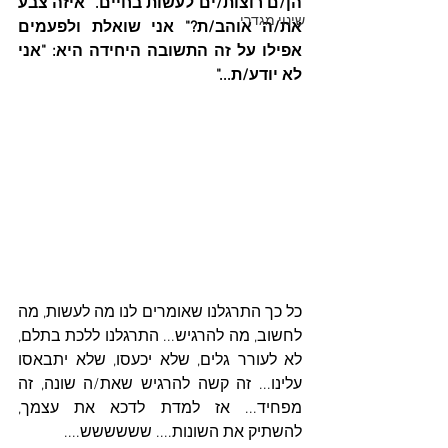
הן/ם רוצות/ים לעשות בחיים. "איזה צבע 
שינוי מגדרי
את/ה אוהב/ת?" אני שואלת ולפעמים 
אפילו על זה התשובה היחידה היא: "אני 
לא יודע/ת..."
כל כך התרגלנו שאומרים לנו מה לעשות, מה 
לחשוב, מה להרגיש... התרגלנו ללכת בתלם, 
לא לעורר גלים, שלא יכעסו, שלא יתבאסו 
עלינו... זה קשה להרגיש שאת/ה שונה, זה 
מפחיד... אז למדת לדכא את עצמך, 
להשתיק את השונות.... שששששש....