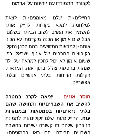
לקבורה, התמודדו עם גיהינום עלי אדמות. 
החיילים/ות שלנו מאומנים/ות לצאת 
למלחמה, למלא פקודות, לדייק אותן, 
להשמיד את האויב ולשוב הביתה בשלום. 
אבל שום אימון או הכנה מוקדמת, לא הכינו 
אותם/ן למראות המזוויעים בהם הם/ן נתקלו 
בקיבוצים החרבים של עוטף ישראל, כפי 
ששום אימון לא יכול להכין למראה של ילד 
שנהרג בהפגזת צה"ל בתוך עזה. המראות, 
הקולות, הריחות, בלתי אנושיים ובלתי 
אפשריים. 
חוסר אונים
 - 
יציאה לקרב במטרה 
להשיב את השבויים/ות ותחושה שהם 
בלתי נראים/ות בסמטאות ובמנהרות 
עזה.
 החיילים/ות שלנו זקוקים/ות לתמונת 
הניצחון שלהם וזו קשורה ישירות בהשבת 
השבויים הביתה. הם באו בהמוניהם/ן 