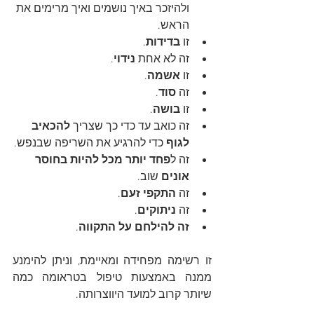
ולהיזכר באיך נושמים ואיך מרימים את 
הראש.
זו 
בדידות
.
זה לא אחת 
נידוי
. 
זו 
אשמה
.
זה 
סוד
.
זו 
בושה
.
זה כואב עד כדי כך שצריך 
להכאיב 
לגוף
 כדי להרגיע את השריפה שבנפש.
זה ל
פחד יותר מכל להיות בחוסר 
אונים
 שוב.
זה 
התקפי זעם
.
זה 
ניתוקים
.
זה להילחם על התקווה
.
זו רשימה מפחידה ומאיימת, וניתן להימנע 
ממנה באמצעות טיפול בטראומה כמה 
שיותר קרוב למועד היווצרותה. 