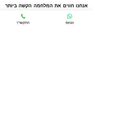
אנחנו חווים את המלחמה הקשה ביותר 
שנכפתה על עמנו מאז הקמת המדינה. 
התפקיד של העורף הוא להבטיח 
ווצאפ
התקשר/י
שהלוחמים/ות שלנו יקבלו את מיטב 
הטיפול הנפשי שיסייע להם/ן לחזור 
מהזוועות אל עולם החיים שוב.  
אור מרוני, 052-5634826   
https://www.ormaroni.net
מטפל טיפול מוכוון טראומה 
מטפל NLP
מטפל קוגניטיבית - התנהגותית LI-CBT
מאמן אישי מוסמך