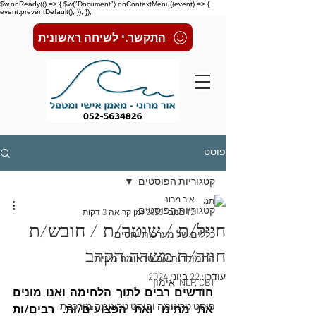
$w.onReady(() => { $w("Document").onContextMenu((event) => {
event.preventDefault(); }); });
התקשר.י לשיחה ראשונית
פוסט
קטגוריות הפוסטים
אור מרוני
קטגוריות הפוסטים
12 בנוב׳ 2023
זמן קריאה 3 דקות
חייל/ת / שוטר/ת / חובש/ת
כללים של מערכות יחסים
חוזר/ת משדה הקרב
התמודדות עם טראומה מינית
עודכן:
22 ביוני 2024
NLP, CBT, אימון
חודשים רבים לתוך הלחימה ואנו מונים 
פוסט טראומה ופוסט טראומה מורכבת
את מתינו ואת הפצועים/ות. רבים/ות 