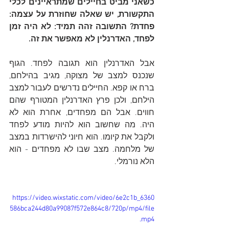
כשאני מביט בחיילים שמתראיינים לכלי 
התקשורת, יש שאלה שחוזרת על עצמה: 
פחדת? התשובה זהה תמיד: לא היה זמן 
לפחד, האדרנלין לא מאפשר את זה. 
אבל האדרנלין הוא תגובה לפחד. הגוף 
שנכנס למצב של מצוקה, מגיב בהילחם, 
ברח או קפא. החיילים נדרשים לעבור למצב 
הילחם, ולכן פרץ האדרנלין המטורף שהם 
חווים. אבל הם מפחדים, אחרת הוא לא 
היה. מה שחשוב הוא להיות מודע לפחד 
ולקבל את קיומו. הוא חיוני להישרדות במצב 
של מלחמה. מצב שבו לא מפחדים - הוא 
הלא נורמלי. 
https://video.wixstatic.com/video/6e2c1b_6360
586bca244d80a99087f572e864c8/720p/mp4/file
.mp4