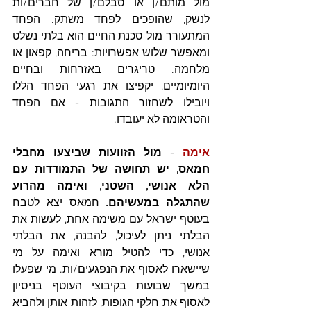
מול מותם/ן או סבלם/ן של חברים/ות 
לנשק, שהופכים לפחד משתק. הפחד 
המתעורר מול סכנת החיים הוא בלתי נשלט 
ומאפשר שלוש אפשרויות: בריחה, קפאון או 
מלחמה. טריגרים באזרחות ובחיים 
היומיומיים, יקפיצו את רגעי הפחד הללו 
ויובילו לשחזור התגובות - אם הפחד 
והטראומה לא יעובדו. 
אימה
 - 
מול הזוועות שביצעו מחבלי 
חמאס, יש תחושה של התמודדות עם 
הלא אנושי, השטני, ואימה מהרוע 
שהתגלה במעשיהם. 
חמאס יצא לטבח 
בעוטף ישראל עם משימה אחת, לעשות את 
הבלתי ניתן לעיכול, להבנה, את הבלתי 
אנושי, כדי להטיל מורא ואימה על מי 
שיישארו לאסוף את הנפגעים/ות. מי שפעלו 
במשך שבועות בקיבוצי העוטף בניסיון 
לאסוף את חלקי הגופות, לזהות אותן ולהביא 