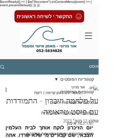
$w.onReady(() => { $w("Document").onContextMenu((event) => {
event.preventDefault(); }); });
התקשר.י לשיחה ראשונית
פוסט
קטגוריות הפוסטים
אור מרוני
קטגוריות הפוסטים
24 באפר׳ 2023
זמן קריאה 2 דקות
על מלחמה וזיכרון - התמודדות
כללים של מערכות יחסים
עם פוסט טראומה
התמודדות עם טראומה מינית
עודכן:
12 בנוב׳ 2023
NLP, CBT, אימון
יום הזיכרון לוקח אותך לבית העלמין 
פוסט טראומה ופוסט טראומה מורכבת
הצבאי, שם קבורים מי שלא שרדו. אתה 