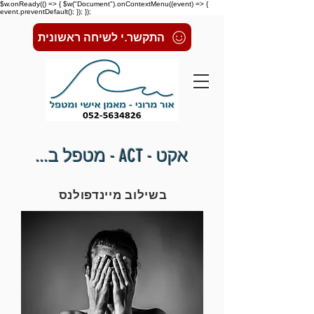
$w.onReady(() => { $w("Document").onContextMenu((event) => {
event.preventDefault(); }); });
התקשר.י לשיחה ראשונית
אקט - ACT - מטפל ב...
בשילוב מיינדפולנס