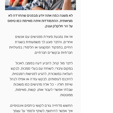
לא משנה כמה אתה יודע מבפנים שהחרדה לא
מציאותית, ההתמודדות איתה מאיימת כמו טיפוס
על הר חלקלק וענק.
אז את נמנעת מיצירת מפגישים עם אנשים
אחרים, והדבר פוגע לך משמעותית בשגרת
החיים, בתפקוד המקצועי או הלימודי, בפעילויות
חברתיות ובקשרים חברתיים.
לדבר מול קהל, להביע דעה בפומבי, לאכול
במקום ציבורי, לשוחח עם בעלי סמכות, לבקש
העלאה במשכורת, להגיע לפגישות רומנטיות,
להיכנס לעימותים, לבקש עזרה או אפילו לנהל
שיחת חולין - כל אלה מרגישים כמו משוכות
שבלתי אפשרי לעבור אותן. קשות, מאיימות,
ממוטטות.
החשש מדחייה גורם לקושי ביחסים אינטימיים.
איך אפשר להיחשף, לשתף ולספר על עצמך