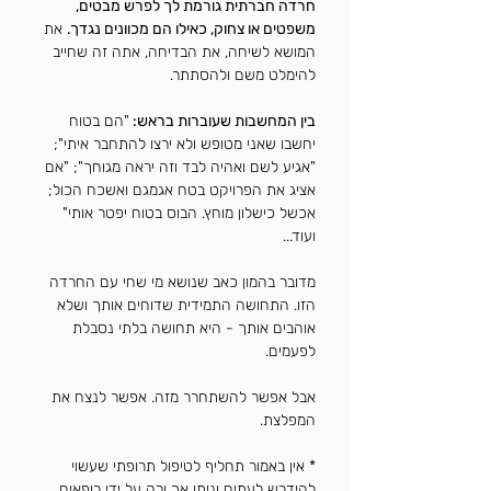
חרדה חברתית גורמת לך לפרש מבטים,
משפטים או צחוק, כאילו הם מכוונים נגדך.
את
המושא לשיחה, את הבדיחה, אתה זה שחייב
להימלט משם ולהסתתר.
בין המחשבות שעוברות בראש:
"הם בטוח
יחשבו שאני מטופש ולא ירצו להתחבר איתי";
"אגיע לשם ואהיה לבד וזה יראה מגוחך"; "אם
אציג את הפרויקט בטח אגמגם ואשכח הכול;
אכשל כישלון מוחץ. הבוס בטוח יפטר אותי"
ועוד...
מדובר בהמון כאב שנושא מי שחי עם החרדה
הזו. התחושה התמידית שדוחים אותך ושלא
אוהבים אותך - היא תחושה בלתי נסבלת
לפעמים.
אבל אפשר להשתחרר מזה. אפשר לנצח את
המפלצת.
* אין באמור תחליף לטיפול תרופתי שעשוי
להידרש לעתים וניתן אך ורק על ידי רופאים.