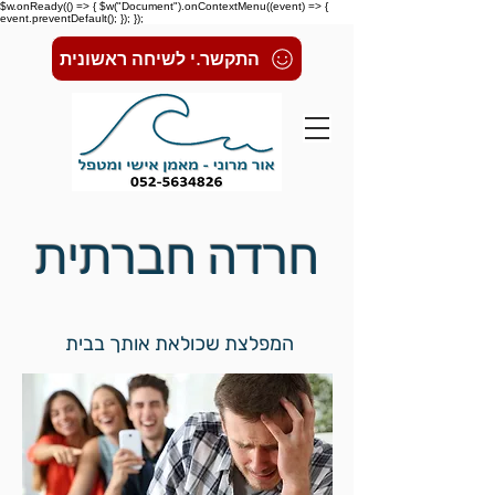
$w.onReady(() => { $w("Document").onContextMenu((event) => {
event.preventDefault(); }); });
התקשר.י לשיחה ראשונית
חרדה חברתית
המפלצת שכולאת אותך בבית