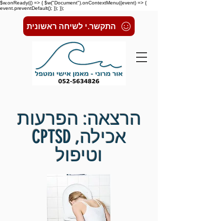
$w.onReady(() => { $w("Document").onContextMenu((event) => {
event.preventDefault(); }); });
התקשר.י לשיחה ראשונית
הרצאה: הפרעות
אכילה, CPTSD
וטיפול