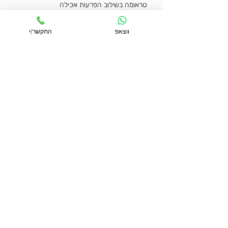
טראומה בשילוב הפרעות אכילה
אורך ההרצאה: שעתיים.
ווצאפ
התקשר/י
להזמנת הרצאה לקבוצה התקשר/י:
052-5634826
נא לחזור אליי
שם מלא
*
נייד
*
התקשר/י לשיחה ראשונית