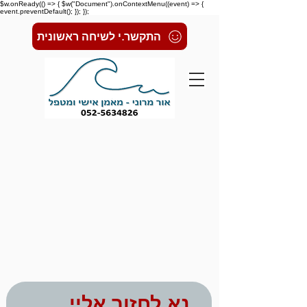
$w.onReady(() => { $w("Document").onContextMenu((event) => {
event.preventDefault(); }); });
התקשר.י לשיחה ראשונית
נא לחזור אליי