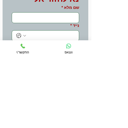
שם מלא
*
נייד
*
התקשר/י לשיחה ראשונית
ווצאפ
התקשר/י
Share