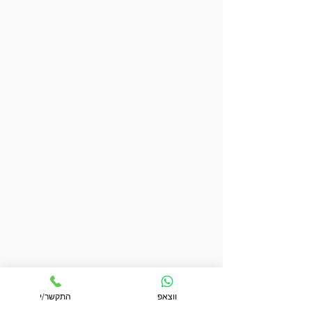
ווצאפ
התקשר/י