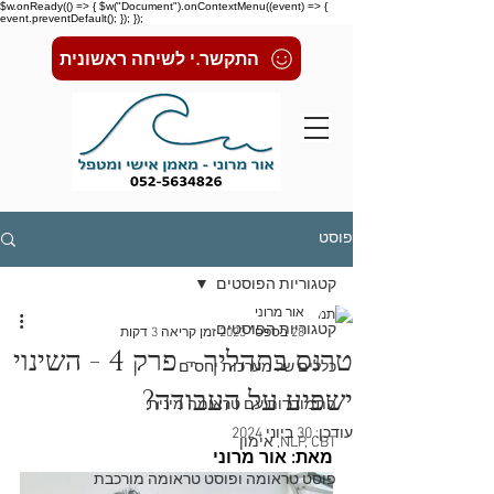
$w.onReady(() => { $w("Document").onContextMenu((event) => {
event.preventDefault(); }); });
התקשר.י לשיחה ראשונית
פוסט
קטגוריות הפוסטים
אור מרוני
קטגוריות הפוסטים
28 בספט׳ 2023
זמן קריאה 3 דקות
טרנס בתהליך - פרק 4 - השינוי
כללים של מערכות יחסים
ישפיע על העבודה?
התמודדות עם טראומה מינית
עודכן:
30 ביוני 2024
NLP, CBT, אימון
מאת: אור מרוני
פוסט טראומה ופוסט טראומה מורכבת