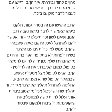
מהן/ם לחוד וביררתי, איך הן/ם ירגישו עם 
שינוי מגדרי בדרך בה אני מדבר - כלומר, 
לעבור לדבר מולן/ם בזכר. 
הרוב הרגישו עם זה בסדר גמור, חלקם 
ביקשו שאמשיך לדבר בלשון נקבה רוב 
הזמן, ושאם לשון זכר תיפלט לי - זה יאפשר 
להם להתרגל לאט. היו גם כאלה שהבהירו 
שהן/ם ממש לא יכולות/ים עם השינוי 
בשיח, לפחות לא בתקופה הקרובה, והיו גם 
מי שהבהירו שלא נכון יהיה להן/ם להמשיך 
בטיפול. כמובן שכיבדתי את זה לחלוטין -
הן/ם הגיעו לטיפול אצל מטפלת אישה, 
שבמהלך הטיפול שהיא מעניקה להם/ן, 
החליטה להתחיל תהליך של שינוי מגדרי. זה 
תהליך שדורש עיכול מכל מי שסובבים/ות 
אותי ועלול להיות קשה למטופלים/ות 
שזקוקים/ות  ליציבות ולמקום שבטוח 
להן/ם. 