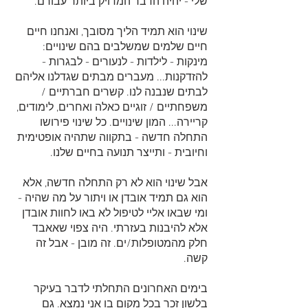
שלי - יהיה הדבר המדויק ביותר עבורם. 
שינוי הוא תמיד הליך מסובך, ואנחנו חיים 
חיים שלמים שמשלבים בהם שינויים: 
מינקות - לילדות - לנעורים - לבגרות - 
להזדקנות... מעברים מבתים שגדלנו אליהם 
לבתים שנבנה לנו. קשרים חברתיים / 
משפחתיים / זוגיים כאלה ואחרים, לימודים, 
קריירה... המון שינויים. כל שינוי פירושו 
התחלה חדשה - בתקווה שתהיה אופטימית 
וחיובית - ותייצר תנועה בחיים שלנו.  
אבל שינוי הוא לא רק התחלה חדשה, אלא 
הוא גם תמיד אובדן או ויתור על מה שהיה - 
ומי שבאו אליי לטיפול לא באו לחוות אובדן 
אלא להיבנות בעזרתי. היה צפוי שאאבד 
חלק מהמטופלות/ים. זה מובן - אבל זה 
קשה.
בימים האחרונים התחלתי לדבר בעיקר 
בלשון זכר בכל מקום בו אני נמצא. גם 