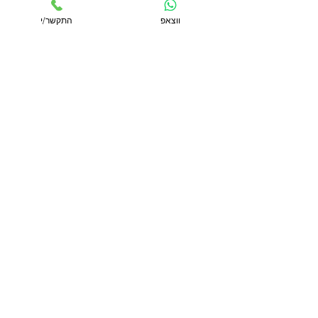
ווצאפ
התקשר/י
#טרנס
#טרנסגנדר
Ⓒ כל הזכויות שמורות לאור מרוני
אור_מרוני
טיפול
פוסט_טראומה
CPTSD
PTSD
פוסט_טראומה_מורכבת
טיפול_מוכוון_טראומה
פגיעה_מינית
טרנסג'נדר
שינוי מגדרי
הצג הכול
פוסטים אחרונים