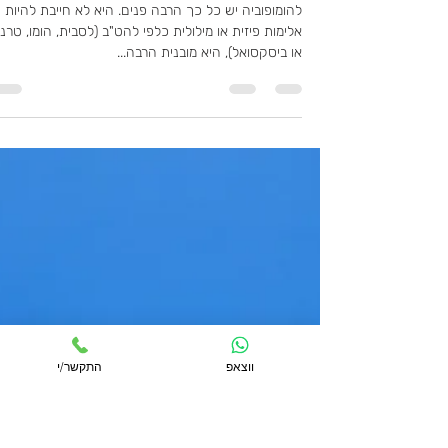
אור מרוני
8 ביוני 2021
זמן קריאה 1 דקות
טיפ 10 - מה זו הומופוביה ואיך
נלחמים בה
להומופוביה יש כל כך הרבה פנים. היא לא חייבת להיות
אלימות פיזית או מילולית כלפי להט"ב (לסבית, הומו, טרנ
או ביסקסואל), היא מובנית הרבה...
ווצאפ
התקשר/י