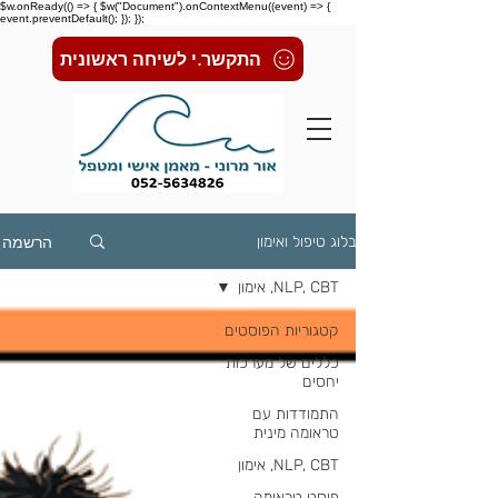
$w.onReady(() => { $w("Document").onContextMenu((event) => {
event.preventDefault(); }); });
התקשר.י לשיחה ראשונית
הרשמה
בלוג טיפול ואימון
NLP, CBT, אימון
קטגוריות הפוסטים
כללים של מערכות
יחסים
התמודדות עם
טראומה מינית
NLP, CBT, אימון
פוסט טראומה