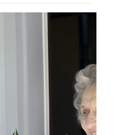
את בת 40, 50, 60 או אפילו 70, כבר אימא, אולי
למתבגרים ואולי אפילו כבר סבתא, ופתאום משום מקום, 
מוצפת בזיכרונות / פלאשבקים, של פגיעה...