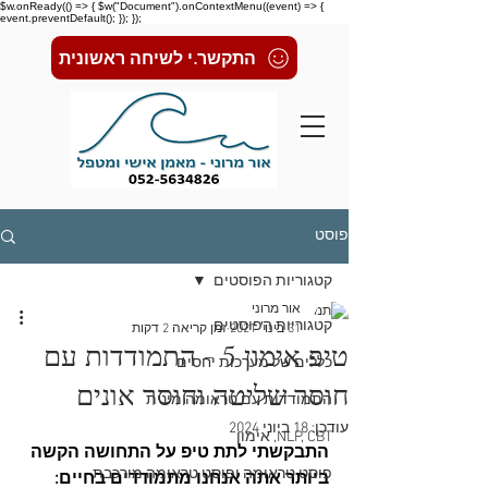
$w.onReady(() => { $w("Document").onContextMenu((event) => {
event.preventDefault(); }); });
התקשר.י לשיחה ראשונית
פוסט
קטגוריות הפוסטים
אור מרוני
קטגוריות הפוסטים
31 בינו׳ 2021
זמן קריאה 2 דקות
טיפ אימון 5 - התמודדות עם
כללים של מערכות יחסים
חוסר שליטה וחוסר אונים
התמודדות עם טראומה מינית
עודכן:
18 ביוני 2024
NLP, CBT, אימון
התבקשתי לתת טיפ על התחושה הקשה 
פוסט טראומה ופוסט טראומה מורכבת
ביותר אתה אנחנו מתמודדים בחיים: 