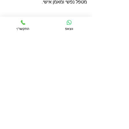
מטפל נפשי ומאמן אישי. 
ווצאפ
התקשר/י
אור_מרוני
טיפול
CPTSD
PTSD
פוסט_טראומה_מורכבת
CBT
טיפול_קוגניטיבי_התנהגותי
שורדת
אונס
טריגרים
חוסר_ביטחון
חוסר_אונים
NLP, CBT, אימון
הצג הכול
פוסטים אחרונים