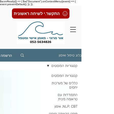
$w.onReady(() => { $w("Document").onContextMenu((event) => {
event.preventDefault(); }); });
התקשר.י לשיחה ראשונית
הרשמה
בלוג טיפול ואימון
קטגוריות הפוסטים
קטגוריות הפוסטים
כללים של מערכות
יחסים
התמודדות עם
טראומה מינית
NLP, CBT, אימון
פוסט טראומה ופוסט