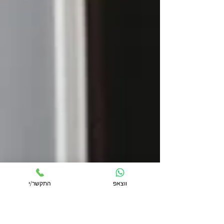
ווצאפ
התקשר/י