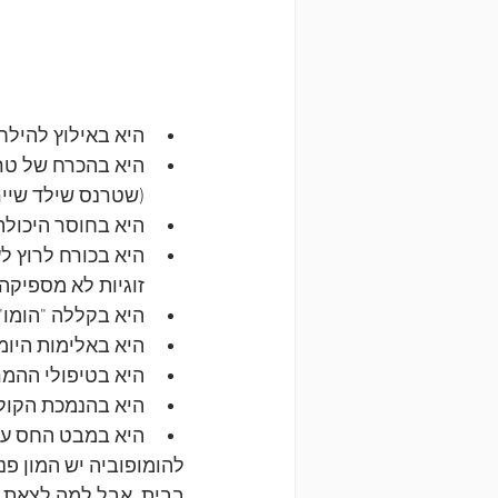
היא באילוץ להילח
היא בהכרח של טרנ
(שטרנס שילד שייר
היא בחוסר היכולת
היא בכורח לרוץ לע
זוגיות לא מספיקה 
היא בקללה "הומו".
היא באלימות היומ
היא בטיפולי ההמר
היא בהנמכת הקול
היא במבט החס על 
להומופוביה יש המון פנ
בבית, אבל למה לצאת ע