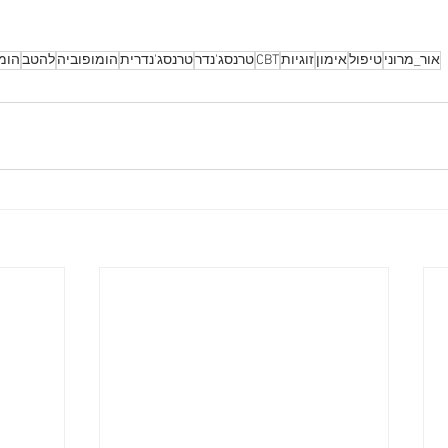
אור_מרוני
טיפול
אימון
זוגיות
CBT
טרנסג'נדר
טרנסג'נדרית
הומופוביה
להטב
הומ