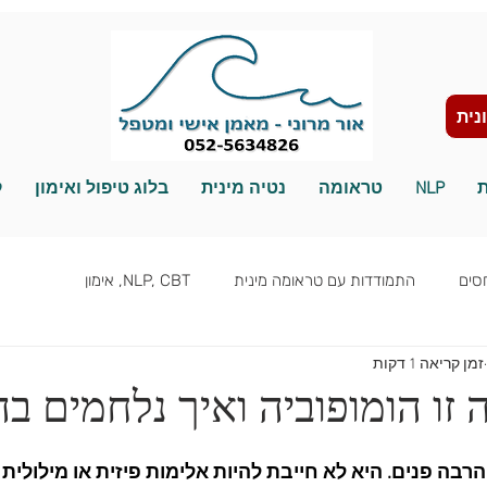
נית
ת
NLP
טראומה
נטיה מינית
בלוג טיפול ואימון
ק
סים
התמודדות עם טראומה מינית
NLP, CBT, אימון
זמן קריאה 1 דקות
שינוי מגדרי
הרבה פנים. היא לא חייבת להיות אלימות פיזית או מילולית 