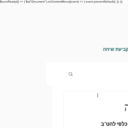
$w.onReady(() => { $w("Document").onContextMenu((event) => { event.preventDefault(); }); });
ביעת שיחה
כלפי להט"ב 