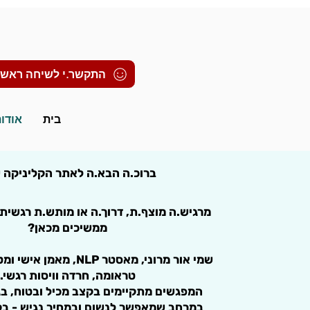
התקשר.י לשיחה ראשו
בית
אודו
ברוכ.ה הבא.ה לאתר הקליניקה ש
מרגיש.ה מוצף.ת, דרוך.ה או מותש.ת רגשית 
ממשיכים מכאן?
שמי אור מרוני, מאסטר NLP, מ
טראומה, חרדה וויסות רגשי.
המפגשים מתקיימים בקצב מכיל ובטוח, בג
במרחב שמאפשר לנשום ובמחיר נגיש - בק