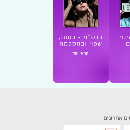
נוי
בדס"מ -
בטוח,
ם
שפוי ובהסכמה
קראו עוד
ם אחרונים