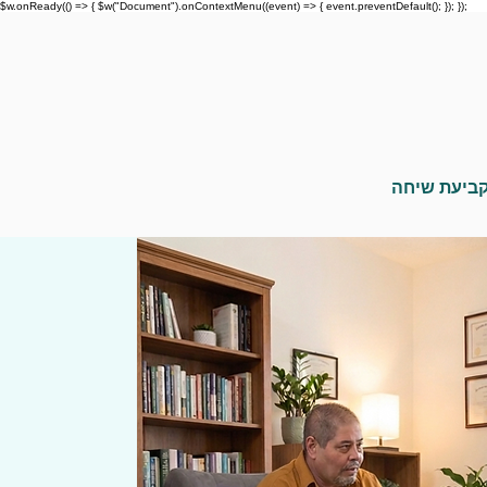
$w.onReady(() => { $w("Document").onContextMenu((event) => { event.preventDefault(); }); });
ביעת שיחה