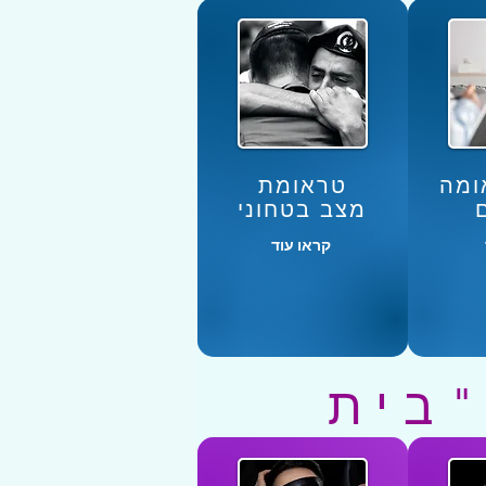
ומה
טראומת
מצב בטחוני
קראו עוד
"בית