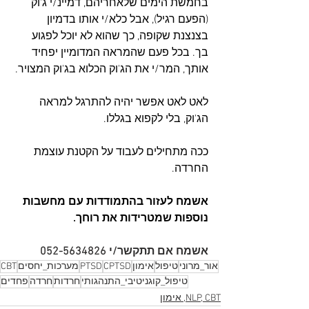
בחמשת הימים שלאחריהם, דמיינ/י ג'וק 
(הפעם רגיל), אבל כלא/י אותו בדמיון 
בצנצנת שקופה, כך שהוא לא יוכל לפגוע 
בך. בכל פעם שהמראה המדומיין יפחיד 
אותך, המר/י את הג'וק הכלוא בג'וק המצויר.
לאט לאט אפשר יהיה להתרגל למראה 
הג'וק, בלי לקפוא בגללו.
ככה מתחילים לעבוד על הקטנת עוצמת 
החרדה.
אשמח לעזור בהתמודדות עם מחשבות 
נוספות שמטרידות את רוחך.
אשמח אם תתקשר/י 052-5634826
אור_מרוני
טיפול
אימון
CPTSD
PTSD
מערכות_יחסים
CBT
טיפול_קוגניטיבי_התנהגותי
חרדות
חרדה
פחדים
NLP, CBT, אימון