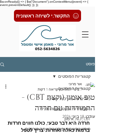
$w.onReady(() => { $w("Document").onContextMenu((event) => {
event.preventDefault(); }); });
התקשר.י לשיחה ראשונית
פוסט
קטגוריות הפוסטים
אור מרוני
קטגוריות הפוסטים
7 בינו׳ 2021
זמן קריאה 1 דקות
טיפ אימון (וקצת CBT) -
כללים של מערכות יחסים
התמודדות עם חרדה
התמודדות עם טראומה מינית
עודכן:
18 ביוני 2024
NLP, CBT, אימון
חרדה היא דבר טבעי, כולנו חווים חרדות 
פוסט טראומה ופוסט טראומה מורכבת
ברמות כאלה ואחרות. צריך לטפל 