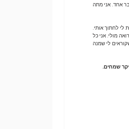
תכננתי מראש את המסלול. מוודאת שהדרך מוארת. לא נכנסת למעליות עם יש בהן גבר אחד. אני מתה 
 "אני לא יכולה להסתכל על עצמי בראי. אני מרגישה שההיא בראי קוראת לי לחתוך אותי. 
הזכוכית מטריפה אותי ואני חייבת לשבור משהו ולחתוך. לחתוך את הכיעור הזה שאני רואה מולי. אני כל 
הזמן רעבה ולא יכולה לאכול. האוכל נתקע לי בגרון. שומעת את הצרחות של ההורים שקוראים לי שמנה 
קר שמחים. 