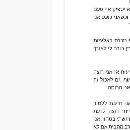
 
"אני כל הזמן כועס. כל הזמן בנקודת פיצוץ. כל הזמן מרגיש ששום דבר לא מספיק ולא יספיק אף פעם 
כדי שיתגאו בי. אז אני מתפוצץ ואני הורס לעצמי כדי שתהיה לי סיבה טובה להיכשל. וכשאני כועס אני 
 "אני בת 37 ואני נאלצת להשתמש בתחבושות כל הזמן, כי כשאני נזכרת באלימות 
שבה נאנסתי אני מרטיבה בלילה וביום מרוב פחד. זו הרגשה נוראית של השפלה. השתן בורח לי לאורך 
 "כשאני אוכלת אני מרגישה מלוכלכת מבפנים - כי לכלכו אותי בפגיעות אז אני רוצה 
להרגיש נקייה מבפנים, להרגיש שליטה, הנה אני זו ששולטת היום במה שנכנס לי לגוף. גם לאכול זה 
ני הרוסה."
 "בגיל 14 כבר הייתי אלכוהליסטית והשתמשתי בסמים בכמויות. אני חייבת ללמוד 
לווסת את הרגשות והתחושות. אני מאוד אימפולסיבית ואגרסיבית לפעמים, והייתי רוצה לדעת 
להשתלט על זה. אני רוצה  גם פעם אחת בחיים שלי להרגיש בטחון. אני אף פעם לא הרגשתי בטחון. אני 
רוצה שיהיה לי בטחון גם בסביבה שלי. אני כל הזמן פוחדת להיפגע שוב. לא יוצאת בערב מהבית אם לא 