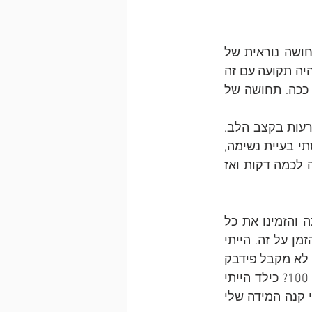
"היה רגע שהרגשתי שאני לבד בעולם ואף אחד לא רואה אותי. זו תחושה נוראית של 
בדידות שאני עוברת משהו נורא קשה, קשה לי לתפקד ואף אחד לא רואה אותי ואני אהיה תקועה עם זה 
לבד כל הזמן, כי לא רואים אותי. אני משוגעת. אני לא בסדר. כולם סבבה ולמה אני ככה. תחושה של 
"זה הכניס אותי להתקף חרדה. הרגשתי בו לחץ בחזה, ממש חזק עם תחושה של הפרעות בקצב הלב. 
כאילו שאני עוד רגע מקבלת התקף לב. והבנתי שזה התקף חרדה אבל אחר כך נכנסתי בעיית נשימה, 
התנשפויות מטורפות, זה נמשך כמה דקות, קצת סחרחורת מההיפר ונטילציה. זה היה לכמה דקות ואז 
 אני מאמין שאני עלוב כבר מהיסודי, כשלא הזמינו אותי למסיבת הכיתה והזמינו את כל 
השאר. הייתי עם הילדים שהתחילו להם חצ'קונים בגיל ממש מוקדם והציקו לי כל הזמן על זה. הייתי 
מהחנונים, שקט וביישן. אף פעם לא הרגשתי שאני טוב מספיק. גר עם הורים ואף פעם לא מקבל פידבק 
חיובי. אם קיבלתי 85 במבחן באוניברסיטה, אז תמיד תהיה השאלה למה לא קיבלת 100? כילד הייתי 
תלמיד מצטיין ואם קיבלתי פחות ממאה עיקמו פרצוף והתגובות היו פושרות. אז אולי קנה המידה שלי 