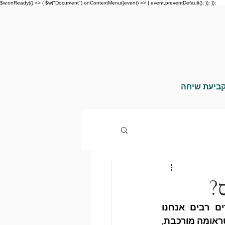
$w.onReady(() => { $w("Document").onContextMenu((event) => { event.preventDefault(); }); });
ביעת שיחה
?
כשאנחנו נתקלים/ות בפוסט טראומה מורכבת אצל א/נשים אחרים, במקרים רבים אנחנו 
נרתעים. קשה לראות וקשה להתמודד עם הסימפטומים. כדי להסביר מהי פוסט טראומה מורכבת, 