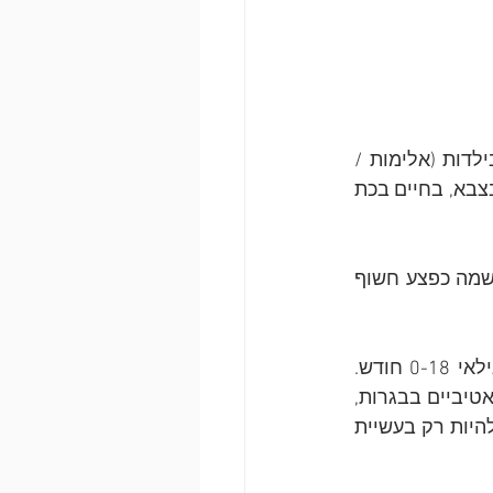
פוסט טראומה מורכבת או C-PTSD, נגרמת כתוצאה מפגיעה נמשכת ומשמעותית בילדות (אלימות / 
פגיעה מינית), או כתוצאה מחיים בתנאי שבי היכולים להתקיים בזוגיות רעילה, בשבי בצבא, בחיים בכת 
ילדות/ים, נשים וגברים בכל הגילאים, חשופות/ים לפגיעה האיומה הזו, שנחקקת בנשמה כפצע חשוף 
פוסט טראומה מורכבת נוצרת גם ממצב של בדידות רגשית קיצונית של התינוק בגילאי 0-18 חודש. 
חוסר מגע מצד המגדל/ת הראשי/ת, חוסר תחושת נאהבות ייצרו סימפטומים דיסוציאטיביים בבגרות, 
התקפי זעם וחרדות שאופייניים לפוסט טראומה מורכבת. כלומר, הפגיעה לא חייבת להיות רק בעשיית 