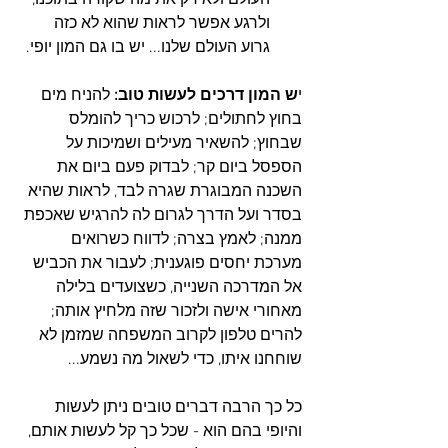
ולרגע אפשר לראות שהוא לא כזה 
גרוע העולם שלנו... יש בו גם המון יופי. 
י
ש המון דרכים לעשות טוב:
 להניח מים 
בחוץ לחתולים; לרכוש כריך להומלס 
שבחוץ; להשאיר מעילים ושמיכות על 
הספסל ביום קר; לבדוק פעם ביום את 
השכנה המבוגרת שגרה לבד, לראות שהיא 
בסדר ועל הדרך לגרום לה להרגיש שאכפת 
ממנה; לאמץ בצרה; לדווח כשרואים 
מערכת יחסים פוגענית; לעבור את הכביש 
אל המדרכה השנייה, כשצועדים בלילה 
מאחורי אישה ולזכור שזה מלחיץ אותה; 
להרים טלפון לקרוב המשפחה שמזמן לא 
שוחחנו איתו, כדי לשאול מה נשמע...
כל כך הרבה דברים טובים ניתן לעשות 
והיופי בהם הוא - שכל כך קל לעשות אותם, 