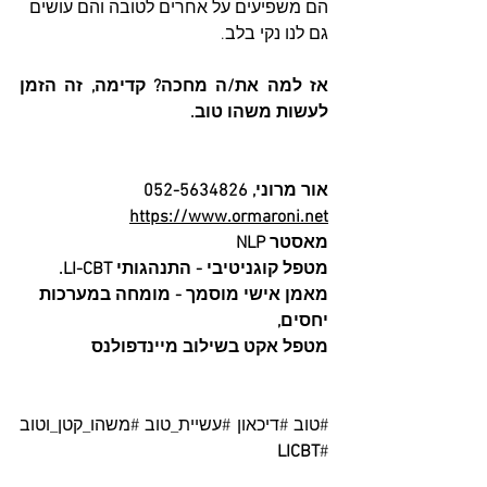
הם משפיעים על אחרים לטובה והם עושים 
גם לנו נקי בלב. 
אז למה את/ה מחכה? קדימה, זה הזמן 
לעשות משהו טוב. 
אור מרוני, 052-5634826   
https://www.ormaroni.net
מאסטר NLP
מטפל קוגניטיבי - התנהגותי LI-CBT.
מאמן אישי מוסמך - מומחה במערכות 
יחסים, 
מטפל אקט בשילוב מיינדפולנס 
#טוב
#דיכאון
#עשיית_טוב
#משהו_קטן_וטוב
LICBT 
#