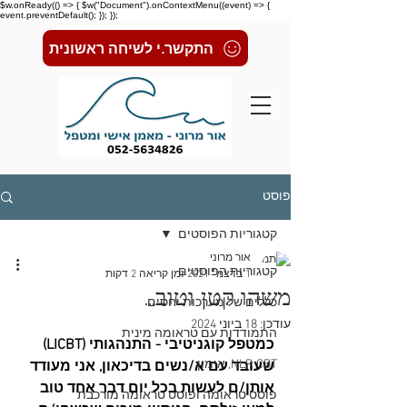
$w.onReady(() => { $w("Document").onContextMenu((event) => {
event.preventDefault(); }); });
התקשר.י לשיחה ראשונית
פוסט
קטגוריות הפוסטים
אור מרוני
קטגוריות הפוסטים
1 בדצמ׳ 2021
זמן קריאה 2 דקות
משהו קטן וטוב...
כללים של מערכות יחסים
עודכן:
18 ביוני 2024
התמודדות עם טראומה מינית
כמטפל קוגניטיבי - התנהגותי (LICBT) 
NLP, CBT, אימון
שעובד עם א/נשים בדיכאון, אני מעודד 
אותן/ם לעשות בכל יום דבר אחד טוב 
פוסט טראומה ופוסט טראומה מורכבת