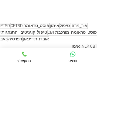
אור_מרוני
טיפול
אימון
פוסט_טראומה
CPTSD
PTSD
פוסט_טראומה_מורכבת
CBT
טיפול_קוגניטיבי_התנהגותי
אובדנות
דיכאון
דפרסיה
כאב
NLP, CBT, אימון
ווצאפ
התקשר/י
הצג הכול
פוסטים אחרונים